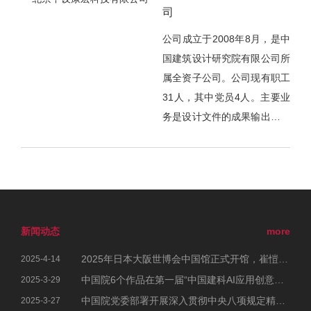
动，依托中国建筑设计研究院
司
查机构。中设安泰是以中国院
领先的设计能力与国家住宅工
独资子公司中设建科（北京）
公司成立于2008年8月，是中
程中心前沿的研究能力，构筑
建筑工程咨询有限公司（以下
国建筑设计研究院有限公司所
模块建筑领域多维度全产业链
简称“中设建科”）与世纪安泰
属全资子公司。公司现有职工
综合服务平台。公司在北京、
全部人员及建制为基础，并吸
31人，其中党员4人。主要业
上海、江苏、广东等地均设有
纳一些社会优秀人才整合而成
务是设计文件的成果输出，现
共建产品生产与研发基地，努
的。现有人员60人，其中技术
有各种设备已经达到目前国内
力为建筑产业现代化与绿色可
人员46人，均具备各自专业的
较高水平，主要业务范围包括
持续发展做出贡献。
最高注册执业资格及教授级或
工程图纸输出、彩图输出、图
高级专业技术职称，专业技术
纸扫描、数码快印、商务装订
根基扎实、经历丰厚，具有丰
等。
富的设计经验、审图经验及顾
新闻动态
more
问咨询经验，优秀的人才构筑
2025年日本大阪世博会中国馆正式开馆，崔愷院士参加开幕式
2025-4-14
了中设安泰深厚的基础实力。
中国院6个作品在第一届“中国建科AI应用创意大赛”中荣获佳绩
2025-3-29
中国院党委部署开展深入贯彻中央八项规定精神学习教育工作
2025-3-27