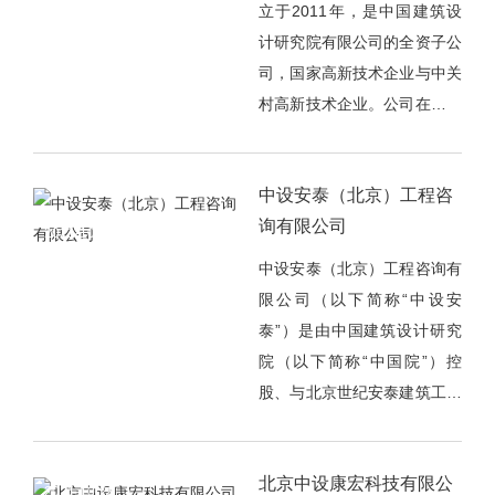
立于2011年，是中国建筑设
计研究院有限公司的全资子公
司，国家高新技术企业与中关
村高新技术企业。公司在人居
环境及建筑工程技术创新领域
处于领先地位，为客户提
中设安泰（北京）工程咨
供“健康与高品质整体房屋”。
询有限公司
公司以科技创新为引擎，强
2021-10-28
调“人居”以人为本的理念，形
中设安泰（北京）工程咨询有
成装配式建筑、适老化建筑、
限公司（以下简称“中设安
健康环境、绿色评估等多个特
泰”）是由中国建筑设计研究
色业务；强调环境可持续发展
院（以下简称“中国院”）控
的理念，拥有绿色低碳、工业
股、与北京世纪安泰建筑工程
制造、被动节能等多项创新技
顾问有限公司（以下简称“世
术。技术研发与产品开发并
纪安泰”）合资设立的，是专
行，管理咨询与智能建造联
北京中设康宏科技有限公
门服务于“多审合一”的综合审
2021-10-28