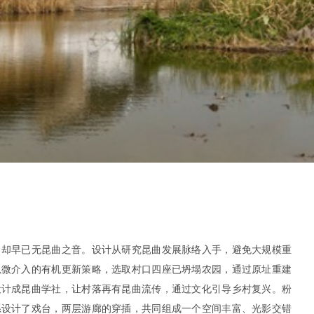
，却早已无昆曲之音。设计从研究昆曲发展脉络入手，避免大规模重
以微介入的有机更新策略，选取村口四座已坍塌农园，通过原址重建
设计成昆曲学社，让村落再有昆曲流传，通过文化引导乡村复兴。粉
系设计了戏台，两层游廊的穿插，共同组成一个空间丰富、光影交错