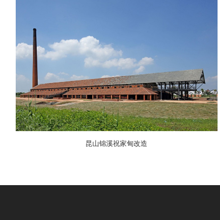
昆山锦溪祝家甸改造