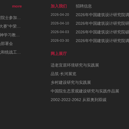
more
加入我们
招聘信息
2026年中国建筑设计研究院
2026-04-20
2025年日本大阪世博会中国馆正式开馆，崔愷院士参加开幕式
2026年中国建筑设计研究院
2026-04-10
中国院6个作品在第一届“中国建科AI应用创意大赛”中荣获佳绩
2026年中国建筑设计研究院
2026-04-03
中国院党委部署开展深入贯彻中央八项规定精神学习教育工作
2026年中国建筑设计研究院
2026-03-30
员部署会
中国院党委召开2025年度党建、宣传思想文化和统战工作会议暨党风廉政建设和反腐败工作会议、警示教育大会
网上展厅
适老宜居环境研究与实践展
品筑·长河展览
乡村建设研究与实践展
中国院生态景观建设研究与实践作品展
2002-2022-2062 从双奥到双碳