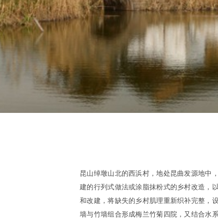
昆山绰墩山北的西浜村，地处昆曲发源地中
建的行列式做法或涂脂抹粉式的乡村改造，
和改建，将缺失的乡村肌理重新织补完整，
墙与竹墙组合形成梅兰竹菊四院，又结合水