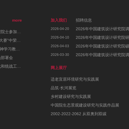
more
加入我们
招聘信息
2026年中国建筑设计研究院
2026-04-20
2025年日本大阪世博会中国馆正式开馆，崔愷院士参加开幕式
2026年中国建筑设计研究院
2026-04-10
中国院6个作品在第一届“中国建科AI应用创意大赛”中荣获佳绩
2026年中国建筑设计研究院
2026-04-03
中国院党委部署开展深入贯彻中央八项规定精神学习教育工作
2026年中国建筑设计研究院
2026-03-30
员部署会
中国院党委召开2025年度党建、宣传思想文化和统战工作会议暨党风廉政建设和反腐败工作会议、警示教育大会
网上展厅
适老宜居环境研究与实践展
品筑·长河展览
乡村建设研究与实践展
中国院生态景观建设研究与实践作品展
2002-2022-2062 从双奥到双碳