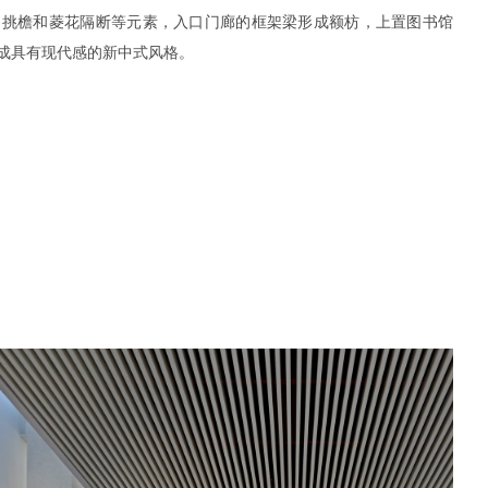
、挑檐和菱花隔断等元素，入口门廊的框架梁形成额枋，上置图书馆
成具有现代感的新中式风格。