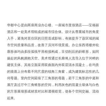
华都中心是由两座商业办公楼、一座城市度假酒店——宝格丽
酒店和一处美术馆组成的城市综合体。设计从尊重城市的角度
入手，避免对居住区的日照造成影响，有效提升了该区域的城
市空间质量和品质，改善了滨河环境景观。办公东西塔楼外轮
廓形体均由多段弧线平滑相接构成，呈切削后的斜锥形，如同
扬起的风帆拥抱天空。美术馆通过长廊将人流导入位于河畔的
建筑主体。其南立面采用双曲面内外双层清水混凝土，在均质
的墙面上分布着不同尺度的锐角三角窗，成为建筑标志性的几
何母题。室内空间延续了三角形的母题，若干三角形的中庭和
展厅及过厅中三角锥形的空间，利用灰色的混凝土墙体与白色
的方形展墙形成材质对比和透视错觉，使各个空间交融、流动
起来。