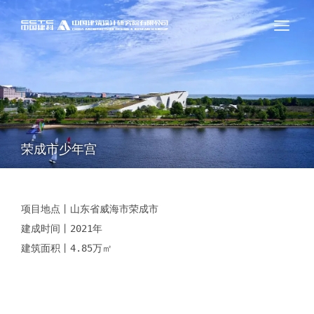
荣成市少年宫
项目地点丨山东省威海市荣成市

建成时间丨2021年

建筑面积丨4.85万㎡